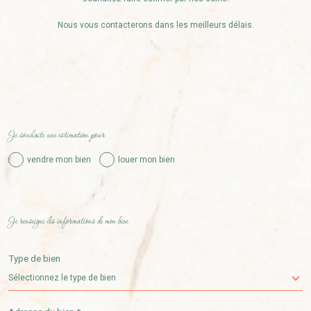
Nous vous contacterons dans les meilleurs délais.
Fieldset
Je souhaite une estimation pour
par
défaut
vendre mon bien
louer mon bien
Fieldset
Je renseigne les informations de mon bien
par
défaut
Type de bien
Sélectionnez le type de bien