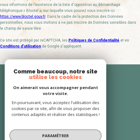
vous informons de l’existence de la liste d'opposition au démarchage
téléphonique « Bloctel », sur laquelle vous pouvez vous inscrire ici :
https://www.bloctel.gouv.fr
. Dans le cadre de la protection des Données
personnelles, nous vous invitons à ne pas inscrire de Données sensibles dans
le champ de saisie libre.
Ce site est protégé par reCAPTCHA, les
Politiques de Confidentialité
et es
Conditions d'utilisation
de Google s'appliquent.
Se
Comme beaucoup, notre site
utilise les cookies
connecter
On aimerait vous accompagner pendant
votre visite.
espace propriétaire
En poursuivant, vous acceptez l'utilisation des
cookies par ce site, afin de vous proposer des
Nous
contenus adaptés et réaliser des statistiques !
suivre
PARAMÉTRER