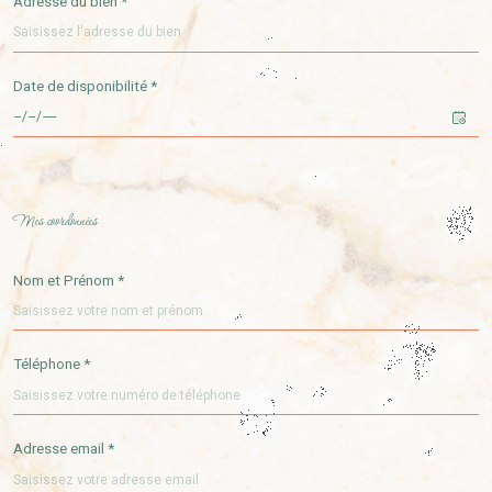
Adresse du bien *
Date de disponibilité *
Fieldset
Mes coordonnées
par
défaut
Nom et Prénom *
Téléphone *
Adresse email *