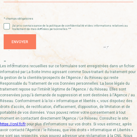
* champs obligatoires
Validation
j'ai pris connaissance de la politique de confidentialité et des informations relatives au
traitement de mes données personnelles **
ENVOYER
**
Les informations recueillies sur ce formulaire sont enregistrées dans un fichier
informatisé par La Boite Immo agissant comme Sous-traitant du traitement pour
la gestion de la clientèle/prospects de l'Agence / du Réseau qui reste
Responsable du Traitement de vos Données personnelles. La base légale du
traitement repose sur l'intérêt légitime de l'Agence / du Réseau. Elles sont
conservées jusqu'à demande de suppression et sont destinées à l'Agence / au
Réseau. Conformément à la loi « informatique et libertés », vous disposez des
droits d’accès, de rectification, d’effacement, d’opposition, de limitation et de
portabilité de vos données. Vous pouvez retirer votre consentement à tout
moment en contactant directement l’Agence / Le Réseau. Consultez le site
https://cnil.fr/fr
pour plus d’informations sur vos droits. Si vous estimez, après
avoir contacté l'Agence / le Réseau, que vos droits « Informatique et Libertés »
ne sont pas respectés, vous pouvez adresser une réclamation à la CNIL. Nous