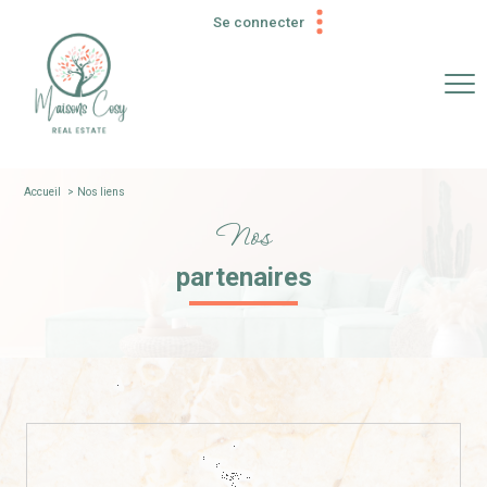
Se connecter
espace
propriétaire
espace syndic
Accueil
nos liens
Nos
espace
copropriétaire
partenaires