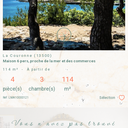
VOIR LE
BIEN
La Couronne (13500)
Maison 6 pers, proche de la mer et des commerces
114 m²
-
À partir de
4
3
114
pièce(s)
chambre(s)
m²
Sélection
Réf : LMA10000121
Sél
Vous n'avez pas trouvé