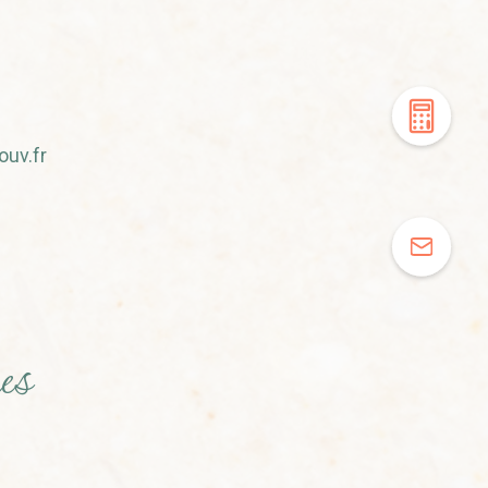
ouv.fr
es