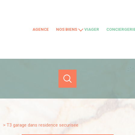
AGENCE
NOS BIENS
VIAGER
CONCIERGERI
À VENDRE
LOCATIONS SAISONNIÈRES
LOCATIONS
NOS BIENS VENDUS
ACHETER
LOUER
ESTIMER
DE L'ANCIEN
de l'ancien
en saisonnier
1
Localisation
Budget
3
t3 garage dans residence securisee
Ensuès-la-Redonne
3 Pièces