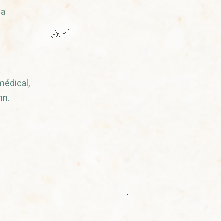
la
médical,
mn.