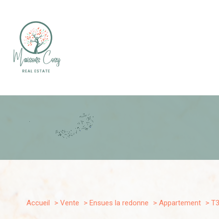
Type de bien
1
Accueil
Vente
Ensues la redonne
Appartement
T
Appartement
13820 - 