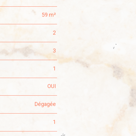
59 m²
2
3
1
OUI
Dégagée
1