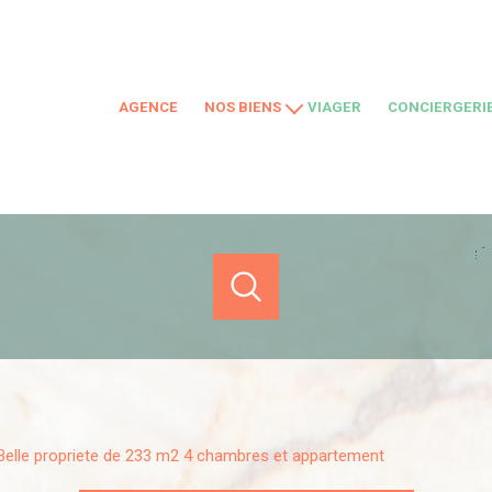
AGENCE
NOS BIENS
VIAGER
CONCIERGERI
À VENDRE
LOCATIONS SAISONNIÈRES
LOCATIONS
NOS BIENS VENDUS
ACHETER
LOUER
ESTIMER
DE L'ANCIEN
de l'ancien
en saisonnier
1
Localisation
Budget
belle propriete de 233 m2 4 chambres et appartement
uès-la-Redonne