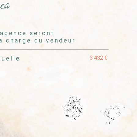
es
'agence seront
la charge du vendeur
3 432 €
nuelle