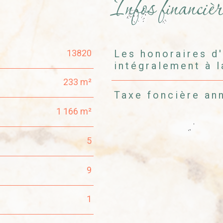
Infos financièr
13820
Les honoraires d
Caractéristiques
Valeurs
intégralement à 
233 m²
Taxe foncière an
1 166 m²
5
9
1