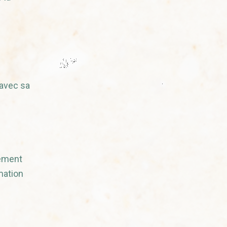
 avec sa
lement
mation