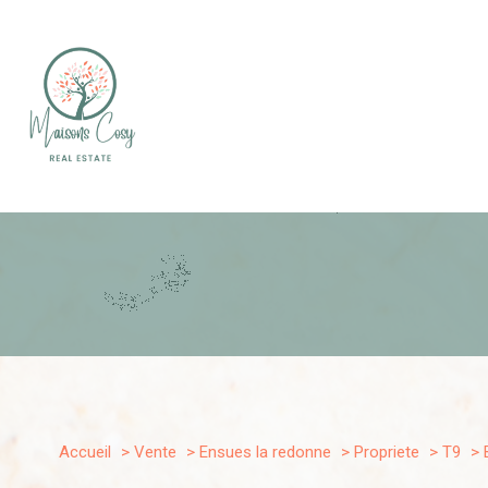
Type de bien
1
Accueil
Vente
Ensues la redonne
Propriete
T9
Propriete
13820 - Ens