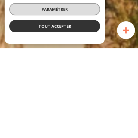
PARAMÉTRER
TOUT ACCEPTER
L’agence Maisons Cosy
Votre spécialiste de l’immobilier sur le
secteur
Avec nos clients nous tissons une relation de confiance qui s’inscrit dans le
temps.
Les biens que nous présentons sont des Villas dans les calanques, des
maisons et appartements de charme, des biens à proximité de la mer où
dans de jolies villes du Sud de la France comme Ensuès-la-Redonne,