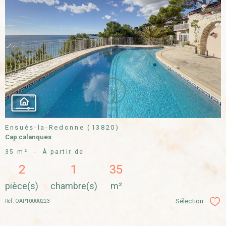
VOIR LE
BIEN
Ensuès-la-Redonne (13820)
Cap calanques
35 m²
-
À partir de
2
1
35
pièce(s)
chambre(s)
m²
Sélection
Réf : OAP10000223
Sél