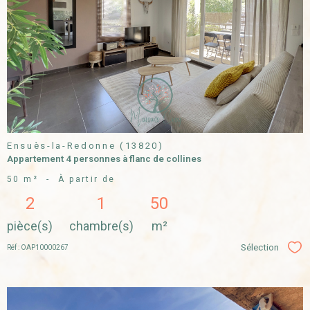
VOIR LE
BIEN
Ensuès-la-Redonne (13820)
Appartement 4 personnes à flanc de collines
50 m²
-
À partir de
2
1
50
pièce(s)
chambre(s)
m²
Sélection
Réf : OAP10000267
Sél