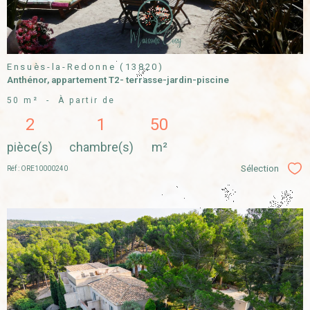
Ensuès-la-Redonne (13820)
Anthénor, appartement T2- terrasse-jardin-piscine
50 m²
-
À partir de
2
1
50
pièce(s)
chambre(s)
m²
Sélection
Réf : ORE10000240
Sél
VOIR LE