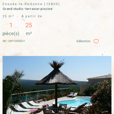
Ensuès-la-Redonne (13820)
Grand studio -terrasse-piscine
25 m²
-
À partir de
1
25
pièce(s)
m²
Sélection
Réf : OAP10000241
Sélectionner
VOIR LE
BIEN