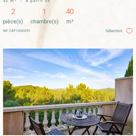
40 m²
-
À partir de
2
1
40
pièce(s)
chambre(s)
m²
Sélection
Réf : OAP10000259
Sél
VOIR LE
BIEN