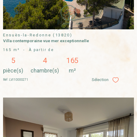
Ensuès-la-Redonne (13820)
Villa contemporaine vue mer exceptionnelle
165 m²
-
À partir de
5
4
165
pièce(s)
chambre(s)
m²
Sélection
Réf : LVI10000271
Sélectionner