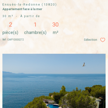
Ensuès-la-Redonne (13820)
Appartement face à la mer
30 m²
-
À partir de
2
1
30
pièce(s)
chambre(s)
m²
Sélection
Réf : OAP10000272
Sél
VOIR LE
BIEN