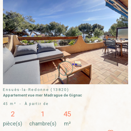
VOIR LE
BIEN
Ensuès-la-Redonne (13820)
Appartement vue mer Madrague de Gignac
45 m²
-
À partir de
2
1
45
pièce(s)
chambre(s)
m²