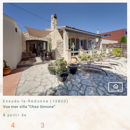
VOIR LE
BIEN
Ensuès-la-Redonne (13820)
Vue mer villa "Chez Simone"
À partir de
4
3