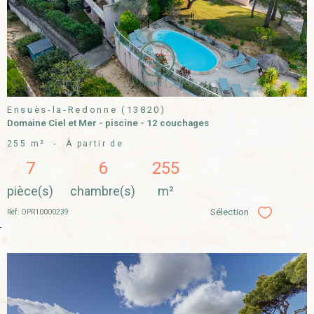
BIEN
Ensuès-la-Redonne (13820)
Domaine Ciel et Mer - piscine - 12 couchages
255 m²
-
À partir de
7
6
255
pièce(s)
chambre(s)
m²
Sélection
Réf : OPR10000239
Sélectionner