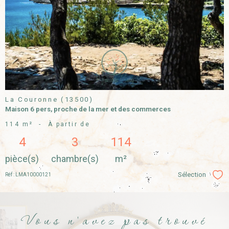
VOIR LE
BIEN
La Couronne (13500)
Maison 6 pers, proche de la mer et des commerces
114 m²
-
À partir de
4
3
114
pièce(s)
chambre(s)
m²
Sélection
Réf : LMA10000121
Sél
Vous n'avez pas trouvé