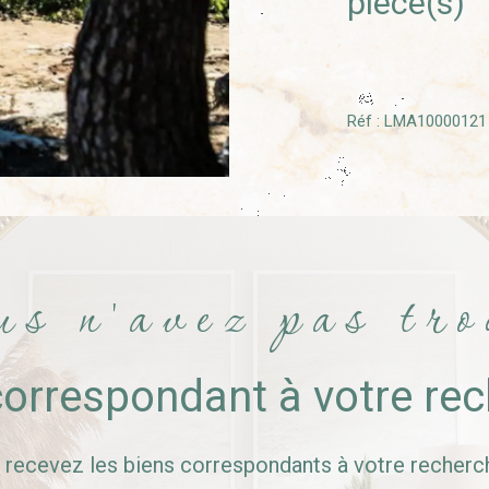
pièce(s)
Réf : LMA10000121
us n'avez pas tro
correspondant à votre re
t recevez les biens correspondants à votre recherch