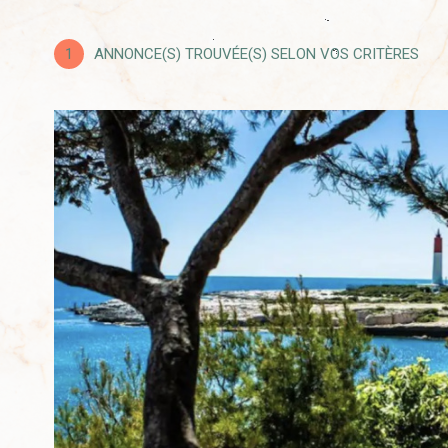
Maison
13500 - La Co
1
ANNONCE(S) TROUVÉE(S) SELON VOS CRITÈRES
VOIR LE
BIEN