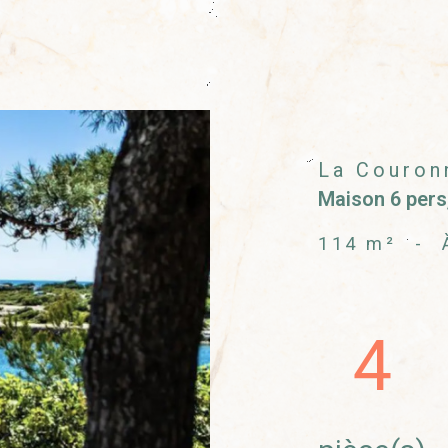
uronne
4 Pièces
VOIR L'ANNONCE
La Couron
Maison 6 pers
114 m²
-
4