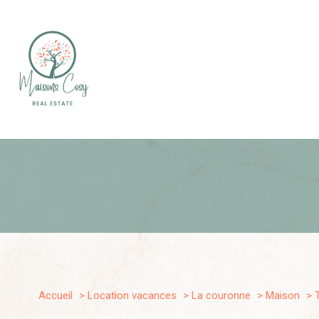
Type de bien
1
Accueil
Location vacances
La couronne
Maison