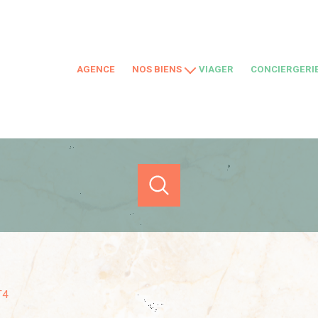
AGENCE
NOS BIENS
VIAGER
CONCIERGERI
À VENDRE
LOCATIONS SAISONNIÈRES
LOCATIONS
NOS BIENS VENDUS
LOUER
ACHETER
ESTIMER
EN SAISONNIER
de l'ancien
en saisonnier
1
Localisation
vacanciers
t4
-
+